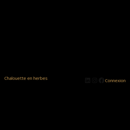
LinkedIn
Instagram
Facebook
Chalouette en herbes
Connexion
Pardon pour le
dérangement ! Nous