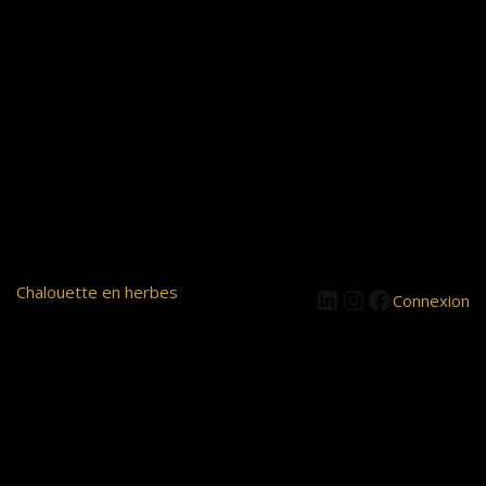
LinkedIn
Instagram
Facebook
Chalouette en herbes
Connexion
Pardon pour le
dérangement ! Nous