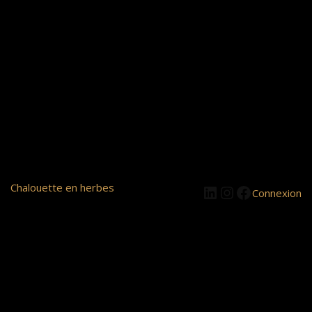
LinkedIn
Instagram
Facebook
Chalouette en herbes
Connexion
Pardon pour le
dérangement ! Nous