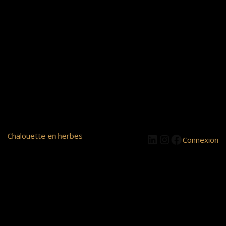
LinkedIn
Instagram
Facebook
Chalouette en herbes
Connexion
Pardon pour le
dérangement ! Nous