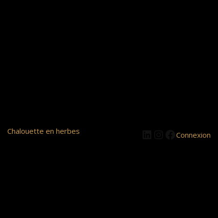
LinkedIn
Instagram
Facebook
Chalouette en herbes
Connexion
Pardon pour le
dérangement ! Nous