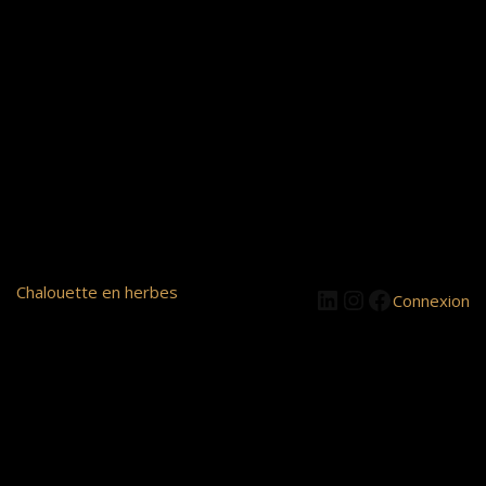
LinkedIn
Instagram
Facebook
Chalouette en herbes
Connexion
Pardon pour le
dérangement ! Nous